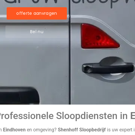
offerte aanvragen
Bel nu
Professionele Sloopdiensten in
in
Eindhoven
en omgeving?
Shenhoff Sloopbedrijf
is uw expert 