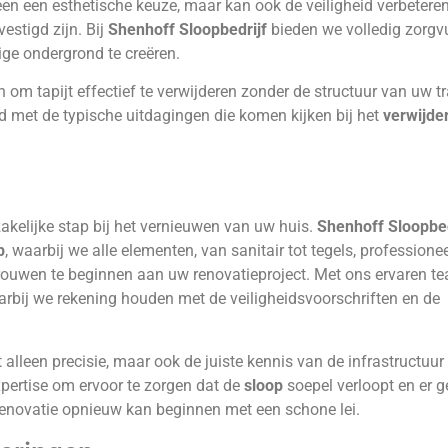
leen een esthetische keuze, maar kan ook de veiligheid verbeteren
estigd zijn. Bij
Shenhoff Sloopbedrijf
bieden we volledig zorgv
lige ondergrond te creëren.
 om tapijt effectief te verwijderen zonder de structuur van uw 
nd met de typische uitdagingen die komen kijken bij het
verwijder
kelijke stap bij het vernieuwen van uw huis.
Shenhoff Sloopbed
p
, waarbij we alle elementen, van sanitair tot tegels, professione
ertrouwen te beginnen aan uw renovatieproject. Met ons ervaren t
rbij we rekening houden met de veiligheidsvoorschriften en de
t alleen precisie, maar ook de juiste kennis van de infrastructuur
pertise om ervoor te zorgen dat de
sloop
soepel verloopt en er 
novatie opnieuw kan beginnen met een schone lei.