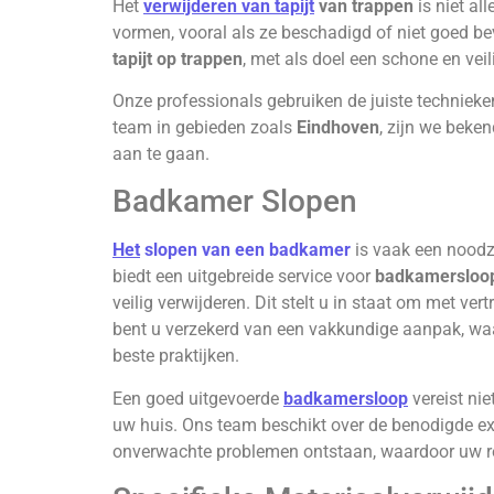
Het
verwijderen van tapijt
van trappen
is niet al
vormen, vooral als ze beschadigd of niet goed bev
tapijt op trappen
, met als doel een schone en vei
Onze professionals gebruiken de juiste technieken
team in gebieden zoals
Eindhoven
, zijn we beke
aan te gaan.
Badkamer Slopen
Het
slopen van een badkamer
is vaak een noodza
biedt een uitgebreide service voor
badkamersloo
veilig verwijderen. Dit stelt u in staat om met v
bent u verzekerd van een vakkundige aanpak, waa
beste praktijken.
Een goed uitgevoerde
badkamersloop
vereist nie
uw huis. Ons team beschikt over de benodigde ex
onverwachte problemen ontstaan, waardoor uw re