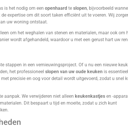
s is het nodig om een
openhaard
te
slopen
, bijvoorbeeld wann
 de expertise om dit soort taken efficiënt uit te voeren. Wij zorg
van uw woning ontstaat.
alleen om het weghalen van stenen en materialen, maar ook om 
manier wordt afgehandeld, waardoor u met een gerust hart uw ren
ste stappen in een vernieuwingsproject. Of u nu een nieuwe keu
raden, het professioneel
slopen van uw oude keuken
is essentieel
 met precisie en oog voor detail wordt uitgevoerd, zodat u snel 
te aanpak. We verwijderen niet alleen
keukenkastjes
en -apparat
aterialen. Dit bespaart u tijd en moeite, zodat u zich kunt
ken.
mheden