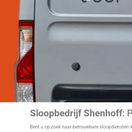
Sloopbedrijf Shenhoff
: 
Bent u op zoek naar betrouwbare sloopdiensten 