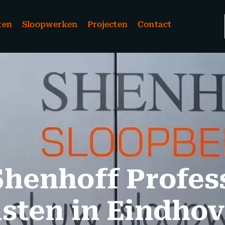
ten
Sloopwerken
Projecten
Contact
Shenhoff Profes
sten in Eindho