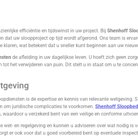
enlijke efficiëntie en tijdswinst in uw project. Bij
Shenhoff Sloo
 dat uw sloopproject op tijd wordt afgerond. Ons team is ervare
 klaren, wat betekent dat u sneller kunt beginnen aan uw nieuw
nsten
de afleiding in uw dagelijkse leven. U hoeft zich geen z
tot het verwijderen van puin. Dit stelt u in staat om u te concen
etgeving
oopdiensten is de expertise en kennis van relevante wetgeving.
en om juridische complicaties te voorkomen.
Shenhoff Sloopbedr
 waardoor u verzekerd bent van een veilige en conforme uitvoer
 wet- en regelgeving en kunnen u adviseren over wat nodig is vo
rgt er ook voor dat u goed voorbereid bent op eventuele inspecti