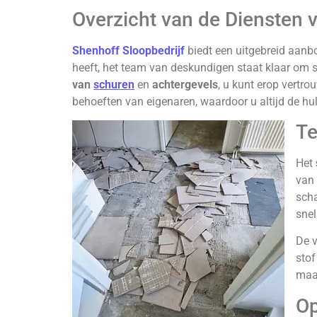
Overzicht van de Diensten 
Shenhoff Sloopbedrijf
biedt een uitgebreid aanb
heeft, het team van deskundigen staat klaar om s
van
schuren
en
achtergevels
, u kunt erop vertro
behoeften van eigenaren, waardoor u altijd de hulp
Te
Het
van 
scha
snel
De v
stof
maar
Op