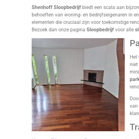
Shenhoff Sloopbedrijf
biedt een scala aan bijzo
behoeften van woning- en bedrijfseigenaren in 
elementen die cruciaal zijn voor toekomstige reno
Bezoek dan onze pagina
Sloopbedrijf
voor alle
s
Pa
Het
niet
mini
par
reno
Door
van 
klan
Tr