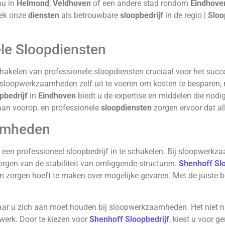
nu in
Helmond
,
Veldhoven
of een andere stad rondom
Eindhove
tdek onze
diensten
als betrouwbare
sloopbedrijf
in de regio |
Sloo
le Sloopdiensten
chakelen van professionele sloopdiensten cruciaal voor het succe
sloopwerkzaamheden zelf uit te voeren om kosten te besparen, ma
pbedrijf
in
Eindhoven
biedt u de expertise en middelen die nodig 
aan voorop, en professionele
sloopdiensten
zorgen ervoor dat al
aamheden
 een professioneel sloopbedrijf in te schakelen. Bij sloopwerkz
rgen van de stabiliteit van omliggende structuren.
Shenhoff Slo
en zorgen hoeft te maken over mogelijke gevaren. Met de juiste 
 waar u zich aan moet houden bij sloopwerkzaamheden. Het niet n
werk. Door te kiezen voor
Shenhoff Sloopbedrijf
, kiest u voor g