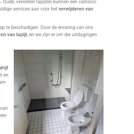
. Oude, versleten tapijten kunnen een valrisico
uldige services aan voor het
verwijderen van
trap te beschadigen. Door de ervaring van ons
en van tapijt
, en we zijn er om die uitdagingen
rijf
el en
eam
 van
geen