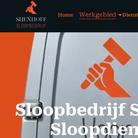
Werkgebied
Home
Diens
Sloopbedrijf 
Sloopdien