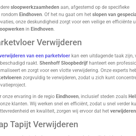
ndere
sloopwerkzaamheden
aan, afgestemd op de specifieke
en rondom
Eindhoven
. Of het nu gaat om het
slopen van gespecia
vaties, onze deskundigheid zorgt voor een veilige en efficiënte 
loopwerken
in
Eindhoven
.
rketvloer Verwijderen
verwijderen van een parketvloer
kan een uitdagende taak zijn, v
 beschadigd raakt.
Shenhoff Sloopbedrijf
hanteert een professio
maliseert en zorgt voor een vlotte verwijdering. Onze experts 
ketvloeren
zorgvuldig te verwijderen, zodat u zich kunt concent
vatieproject.
 onze ervaring in de regio
Eindhoven
, inclusief steden zoals
He
onze klanten. Wij werken snel en efficiënt, zodat u snel verder
ttevredenheid en kwaliteit, zorgen wij ervoor dat het
verwijderen
ap Tapijt Verwijderen