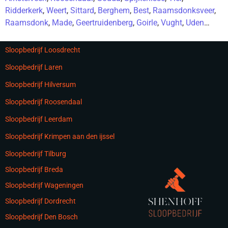
Ridderkerk
,
Weert
,
Sittard
,
Berghem
,
Best
,
Raamsdonksveer
,
Raamsdonk
,
Made
,
Geertruidenberg
,
Goirle
,
Vught
,
Uden
…
Sloopbedrijf Loosdrecht
Sloopbedrijf Laren
Sloopbedrijf Hilversum
Sloopbedrijf Roosendaal
Sloopbedrijf Leerdam
Sloopbedrijf Krimpen aan den ijssel
Sloopbedrijf Tilburg
Sloopbedrijf Breda
Sloopbedrijf Wageningen
Sloopbedrijf Dordrecht
Sloopbedrijf Den Bosch