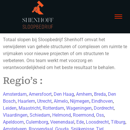
Totaal slopen bij Sloopbedrijf Shenhoff omvat het
verwijderen van gehele structuren of complexen om ruimte te
vrijmaken voor nieuwe projecten of om structuren te
verbeteren. Ons team werkt met voorzorg en
verantwoordelijkheid om het beste resultaat te behalen.
Regio’s :
Amsterdam
,
Amersfoort
,
Den Haag
,
Arnhem
,
Breda
,
Den
Bosch
,
Haarlem
,
Utrecht
,
Almelo
,
Nijmegen
,
Eindhoven
,
Leiden
,
Maastricht
,
Rotterdam
,
Wageningen
,
Dordrecht
,
Vlaardingen
,
Schiedam
,
Helmond
,
Roermond
,
Oss
,
Apeldoorn
,
Culemborg
,
Veenendaal
,
Ede
,
Loosdrecht
,
Tilburg
,
Amstelveen
,
Roosendaal
,
Gouda
,
Spijkenisse
,
Tiel
,