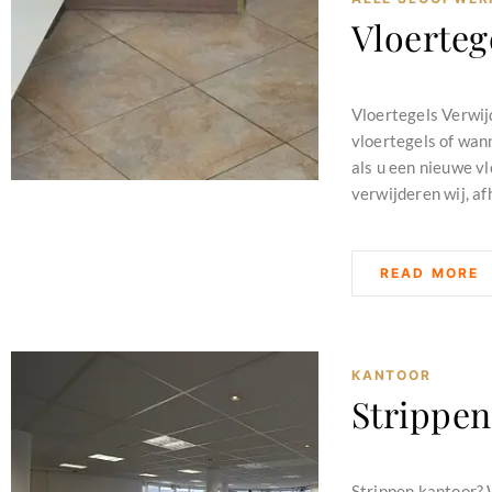
Vloerteg
februari 11, 2024
Vloertegels Verwij
vloertegels of wann
als u een nieuwe v
verwijderen wij, afh
READ MORE
KANTOOR
Strippen
februari 11, 2024
Strippen kantoor? 