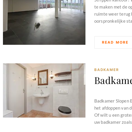
te maken met de op
ruimte weer terug b
oorspronkelijke sta
READ MORE
BADKAMER
Badkame
februari 11, 2024
Badkamer Slopen Ba
het afdoppen van de
Of wilt u een grot
uw badkamer zoals 