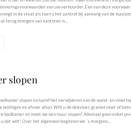
leveringsvoorwaarden van uw verhuurder. Een van deze voorwaarde
rengt in de staat als toen u het aantrof bij aanvang van de huurper
at terug brengen van kantoren is...
r slopen
dkamer slopen inclusief het verwijderen van de wand- en vloertegel
 leidingen en afvoer afval. Wilt u de dekvloer, granietvloer of bet
ere badkamer en moet we een muur slopen? Allemaal geen enkel prob
u dat wilt! Over het algemeen beginnen we ´s morgens...