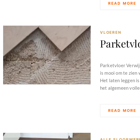
READ MORE
VLOEREN
Parketvl
februari 11, 2024
Parketvloer Verwij
is mooi om te zien
Het laten leggen i
het algemeen volle
READ MORE
ALLE SLOOPWER