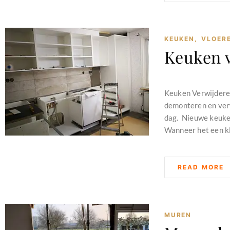
KEUKEN
,
VLOER
Keuken 
februari 11, 2024
Keuken Verwijdere
demonteren en verw
dag. Nieuwe keuken
Wanneer het een kl
READ MORE
MUREN