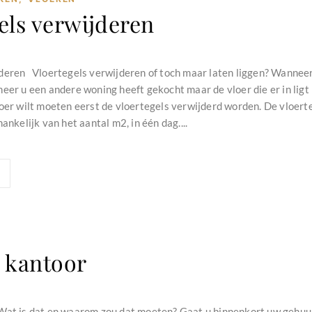
els verwijderen
deren Vloertegels verwijderen of toch maar laten liggen? Wannee
eer u een andere woning heeft gekocht maar de vloer die er in ligt i
loer wilt moeten eerst de vloertegels verwijderd worden. De vloer
ankelijk van het aantal m2, in één dag....
 kantoor
Wat is dat en waarom zou dat moeten? Gaat u binnenkort uw gehuur