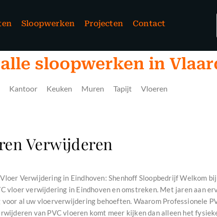
ten
Sloopwerken
Projecten
Contact
 alle sloopwerken in Vlaa
Kantoor
Keuken
Muren
Tapijt
Vloeren
ren Verwijderen
Vloer Verwijdering in Eindhoven: Shenhoff Sloopbedrijf Welkom bij 
VC vloer verwijdering in Eindhoven en omstreken. Met jaren aan erv
 voor al uw vloerverwijdering behoeften. Waarom Professionele PV
erwijderen van PVC vloeren komt meer kijken dan alleen het fysiek