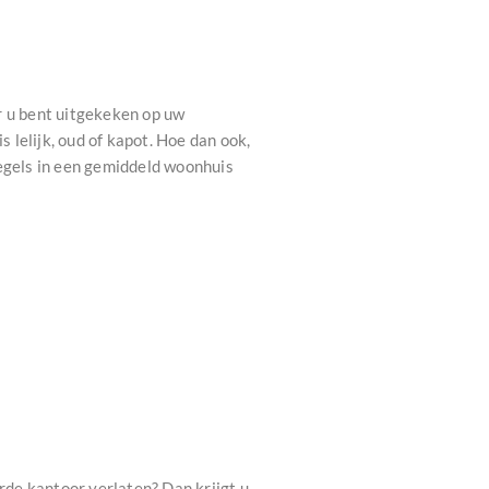
r u bent uitgekeken op uw
s lelijk, oud of kapot. Hoe dan ook,
tegels in een gemiddeld woonhuis
de kantoor verlaten? Dan krijgt u