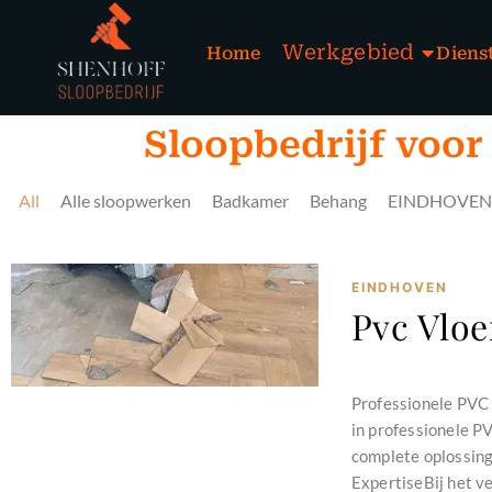
Werkgebied
Home
Diens
Sloopbedrijf voor
All
Alle sloopwerken
Badkamer
Behang
EINDHOVEN
EINDHOVEN
Pvc Vloe
november 26, 2024
Professionele PVC 
in professionele P
complete oplossing
ExpertiseBij het v