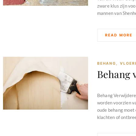
zware klus zijn voo
mannen van Shenhof
READ MORE
BEHANG
,
VLOER
Behang 
februari 11, 2024
Behang Verwijderen
worden voorzien va
oude behang moet er
klachten of ontbre