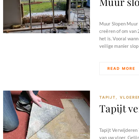
Muur sl
februari 11, 2024
Muur Slopen Muur s
creëren of om van 
het is. Vooral wann
veilige manier slop
READ MORE
TAPIJT
,
VLOERE
Tapijt v
februari 11, 2024
Tapijt Verwijderen 
van uw vloer. Gelij