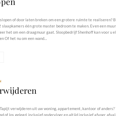
open
lopen of door laten breken om een grotere ruimte te realiseren? 
2 slaapkamers één grote master bedroom te maken. Even een muur e
eer het om een draagmuur gaat. Sloopbedrijf Shenhoff kan voor u el
en Of het nu om een wand...
N
erwijderen
Tapijt verwijderen uit uw woning, appartement, kantoor of anders? 
md of los gelegd, inclusief ondervloer en altijd inclusief afvoer afva