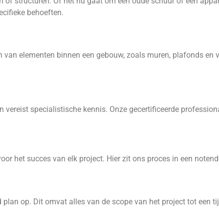
n of structuren. Of het nu gaat om een oude schuur of een appa
ecifieke behoeften.
ren van elementen binnen een gebouw, zoals muren, plafonds en vl
van vereist specialistische kennis. Onze gecertificeerde professio
oor het succes van elk project. Hier zit ons proces in een noten
 plan op. Dit omvat alles van de scope van het project tot een ti