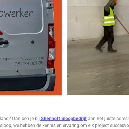
land? Dan ben je bij
Shenhoff Sloopbedrijf
aan het juiste adres!
sloop, we hebben de kennis en ervaring om elk project succesvol 