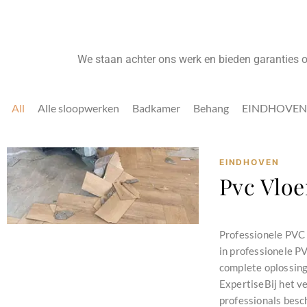
We staan achter ons werk en bieden garanties op
All
Alle sloopwerken
Badkamer
Behang
EINDHOVEN
EINDHOVEN
Pvc Vloe
november 26, 2024
Professionele PVC 
in professionele P
complete oplossing
ExpertiseBij het v
professionals besch