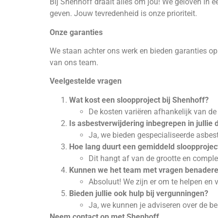
Bij Shenhoff draait alles om jou! We geloven in 
geven. Jouw tevredenheid is onze prioriteit.
Onze garanties
We staan achter ons werk en bieden garanties op a
van ons team.
Veelgestelde vragen
Wat kost een sloopproject bij Shenhoff?
De kosten variëren afhankelijk van de
Is asbestverwijdering inbegrepen in jullie 
Ja, we bieden gespecialiseerde asbest
Hoe lang duurt een gemiddeld sloopprojec
Dit hangt af van de grootte en comple
Kunnen we het team met vragen benaderen 
Absoluut! We zijn er om te helpen en v
Bieden jullie ook hulp bij vergunningen?
Ja, we kunnen je adviseren over de b
Neem contact op met Shenhoff