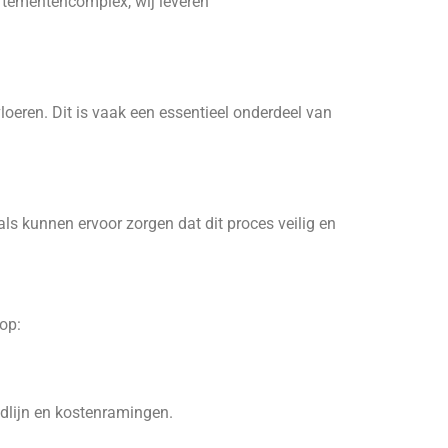
rtementencomplex, wij leveren
oeren. Dit is vaak een essentieel onderdeel van
nals kunnen ervoor zorgen dat dit proces veilig en
dop:
jdlijn en kostenramingen.