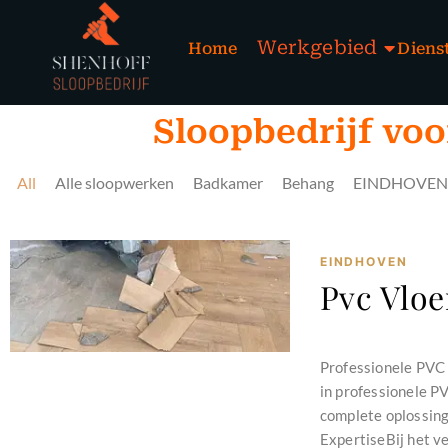
Werkgebied
Home
Diens
Sloopbedrijf voo
All
Alle sloopwerken
Badkamer
Behang
EINDHOVEN
EINDHOVEN
Pvc Vloe
november 26, 2024
Professionele PVC 
in professionele P
complete oplossing
ExpertiseBij het v