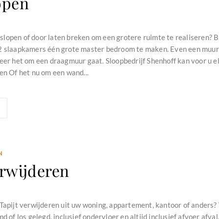
open
lopen of door laten breken om een grotere ruimte te realiseren? 
2 slaapkamers één grote master bedroom te maken. Even een muur e
eer het om een draagmuur gaat. Sloopbedrijf Shenhoff kan voor u el
en Of het nu om een wand...
N
erwijderen
Tapijt verwijderen uit uw woning, appartement, kantoor of anders? 
md of los gelegd, inclusief ondervloer en altijd inclusief afvoer afva