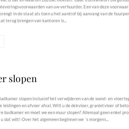
leveringsvoorwaarden van uw verhuurder. Een van deze voorwaarde
rengt in de staat als toen u het aantrof bij aanvang van de huurper
at terug brengen van kantoren is...
r slopen
dkamer slopen inclusief het verwijderen van de wand- en vloertegel
 leidingen en afvoer afval. Wilt u de dekvloer, granietvloer of bet
ere badkamer en moet we een muur slopen? Allemaal geen enkel prob
u dat wilt! Over het algemeen beginnen we ´s morgens...