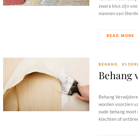
zware klus zijn voo
mannen van Shenhof
READ MORE
BEHANG
,
VLOER
Behang 
februari 11, 2024
Behang Verwijderen
worden voorzien va
oude behang moet er
klachten of ontbre