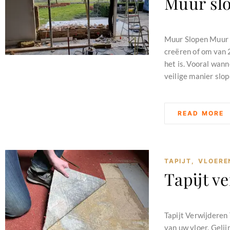
Muur sl
februari 11, 2024
Muur Slopen Muur s
creëren of om van 
het is. Vooral wann
veilige manier slop
READ MORE
TAPIJT
,
VLOERE
Tapijt v
februari 11, 2024
Tapijt Verwijderen 
van uw vloer. Gelij