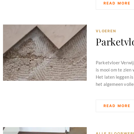
READ MORE
VLOEREN
Parketvl
februari 11, 2024
Parketvloer Verwij
is mooi om te zien
Het laten leggen i
het algemeen volle
READ MORE
ALLE SLOOPWER