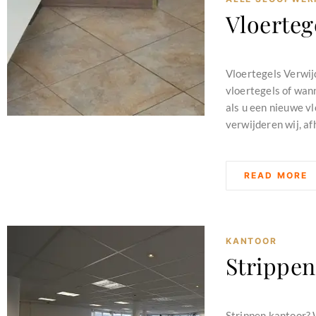
Vloerteg
februari 11, 2024
Vloertegels Verwij
vloertegels of wann
als u een nieuwe v
verwijderen wij, afh
READ MORE
KANTOOR
Strippen
februari 11, 2024
Strippen kantoor? 