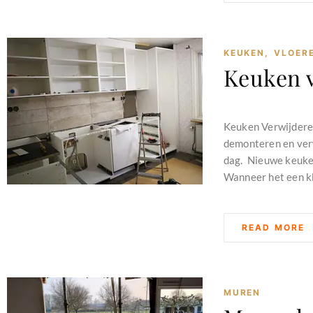
KEUKEN
,
VLOER
Keuken 
februari 11, 2024
Keuken Verwijdere
demonteren en verw
dag. Nieuwe keuken
Wanneer het een kl
READ MORE
MUREN