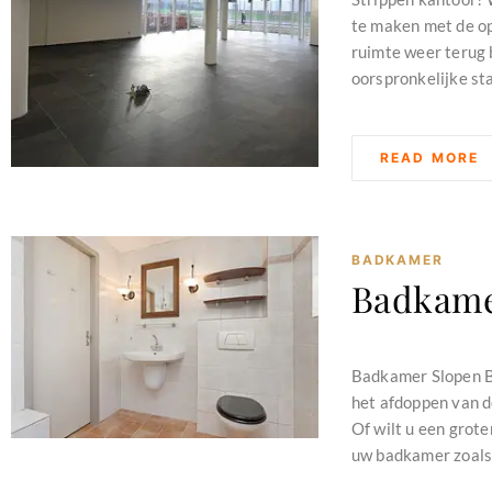
te maken met de op
ruimte weer terug b
oorspronkelijke sta
READ MORE
BADKAMER
Badkame
februari 11, 2024
Badkamer Slopen Ba
het afdoppen van de
Of wilt u een grot
uw badkamer zoals 