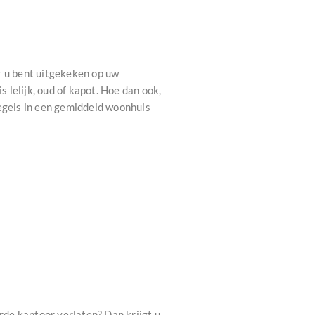
r u bent uitgekeken op uw
s lelijk, oud of kapot. Hoe dan ook,
tegels in een gemiddeld woonhuis
de kantoor verlaten? Dan krijgt u