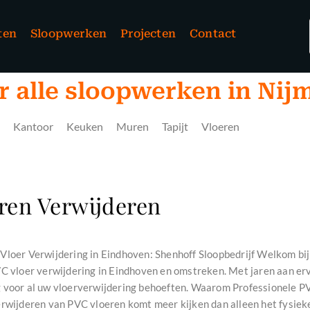
ten
Sloopwerken
Projecten
Contact
r alle sloopwerken in Ni
Kantoor
Keuken
Muren
Tapijt
Vloeren
ren Verwijderen
Vloer Verwijdering in Eindhoven: Shenhoff Sloopbedrijf Welkom bij 
VC vloer verwijdering in Eindhoven en omstreken. Met jaren aan erv
 voor al uw vloerverwijdering behoeften. Waarom Professionele PV
erwijderen van PVC vloeren komt meer kijken dan alleen het fysiek