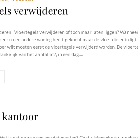
els verwijderen
deren Vloertegels verwijderen of toch maar laten liggen? Wannee
eer u een andere woning heeft gekocht maar de vloer die er in ligt i
loer wilt moeten eerst de vloertegels verwijderd worden. De vloer
ankelijk van het aantal m2, in één dag....
 kantoor
Wat is dat en waarom zou dat moeten? Gaat u binnenkort uw gehuur