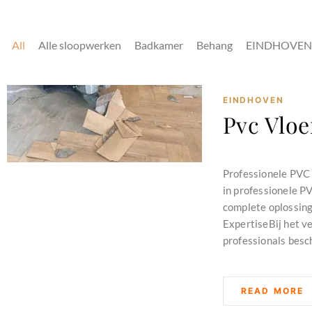
All
Alle sloopwerken
Badkamer
Behang
EINDHOVEN
EINDHOVEN
Pvc Vloe
november 26, 2024
Professionele PVC 
in professionele P
complete oplossing
ExpertiseBij het v
professionals besch
READ MORE