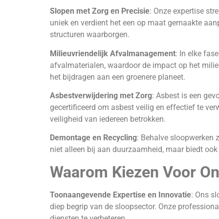
Slopen met Zorg en Precisie
: Onze expertise str
uniek en verdient het een op maat gemaakte aanpak
structuren waarborgen.
Milieuvriendelijk Afvalmanagement
: In elke fa
afvalmaterialen, waardoor de impact op het milieu
het bijdragen aan een groenere planeet.
Asbestverwijdering met Zorg
: Asbest is een gev
gecertificeerd om asbest veilig en effectief te ve
veiligheid van iedereen betrokken.
Demontage en Recycling
: Behalve sloopwerken z
niet alleen bij aan duurzaamheid, maar biedt ook
Waarom Kiezen Voor O
Toonaangevende Expertise en Innovatie
: Ons s
diep begrip van de sloopsector. Onze profession
diensten te verbeteren.