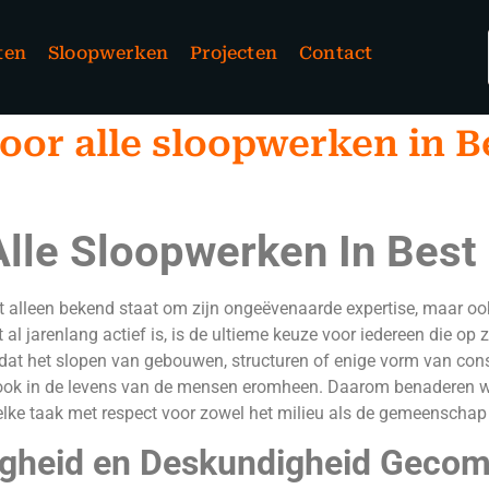
ten
Sloopwerken
Projecten
Contact
oor alle sloopwerken in B
Alle Sloopwerken In Best
t alleen bekend staat om zijn ongeëvenaarde expertise, maar oo
 al jarenlang actief is, is de ultieme keuze voor iedereen die op zo
dat het slopen van gebouwen, structuren of enige vorm van cons
ook in de levens van de mensen eromheen. Daarom benaderen wij e
t elke taak met respect voor zowel het milieu als de gemeenschap
digheid en Deskundigheid Geco