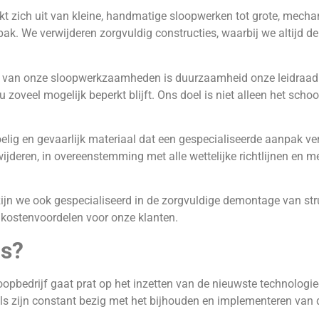
ekt zich uit van kleine, handmatige sloopwerken tot grote, mecha
. We verwijderen zorgvuldig constructies, waarbij we altijd de 
se van onze sloopwerkzaamheden is duurzaamheid onze leidraad. W
 zoveel mogelijk beperkt blijft. Ons doel is niet alleen het sch
oelig en gevaarlijk materiaal dat een gespecialiseerde aanpak ver
rwijderen, in overeenstemming met alle wettelijke richtlijnen en
ijn we ook gespecialiseerd in de zorgvuldige demontage van stru
 kostenvoordelen voor onze klanten.
ns?
loopbedrijf gaat prat op het inzetten van de nieuwste technolo
als zijn constant bezig met het bijhouden en implementeren van