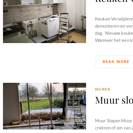
februari 11, 2024
Keuken Verwijdere
demonteren en verw
dag. Nieuwe keuken
Wanneer het een kl
READ MORE
MUREN
Muur sl
februari 11, 2024
Muur Slopen Muur s
creëren of om van 