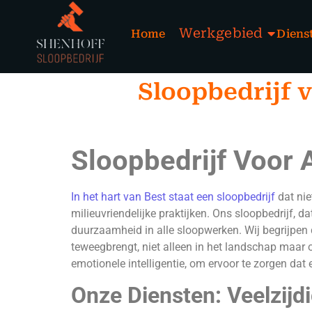
Werkgebied
Home
Diens
Sloopbedrijf v
Sloopbedrijf Voor 
In het hart van Best staat een sloopbedrijf
dat nie
milieuvriendelijke praktijken. Ons sloopbedrijf, dat
duurzaamheid in alle sloopwerken. Wij begrijpen 
teweegbrengt, niet alleen in het landschap maar 
emotionele intelligentie, om ervoor te zorgen da
Onze Diensten: Veelzij