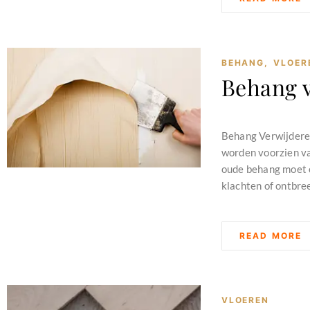
BEHANG
,
VLOER
Behang 
februari 11, 2024
Behang Verwijderen
worden voorzien va
oude behang moet er
klachten of ontbre
READ MORE
VLOEREN