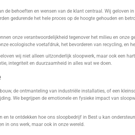
aan de behoeften en wensen van de klant centraal. Wij geloven in
worden gedurende het hele proces op de hoogte gehouden en betr
ennen onze verantwoordelijkheid tegenover het milieu en onze 
 onze ecologische voetafdruk, het bevorderen van recycling, en h
eloven wij niet alleen uitzonderlijk sloopwerk, maar ook een ha
ntie, integriteit en duurzaamheid in alles wat we doen.
e
ouw, de ontmanteling van industriële installaties, of een kleins
ijding. We begrijpen de emotionele en fysieke impact van sloop
 en te ontdekken hoe ons sloopbedrijf in Best u kan ondersteun
n in ons werk, maar ook in onze wereld.