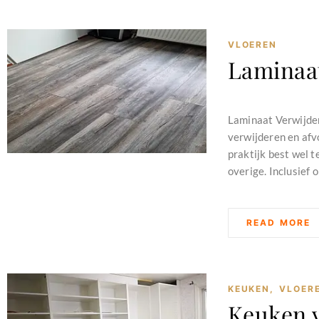
VLOEREN
Laminaa
februari 11, 2024
Laminaat Verwijder
verwijderen en afvo
praktijk best wel 
overige. Inclusief 
READ MORE
KEUKEN
,
VLOER
Keuken 