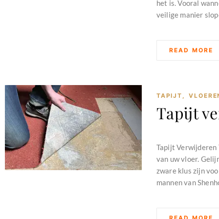
het is. Vooral wann
veilige manier slop
READ MORE
TAPIJT
,
VLOERE
Tapijt v
februari 11, 2024
Tapijt Verwijderen 
van uw vloer. Gelij
zware klus zijn voo
mannen van Shenhof
READ MORE