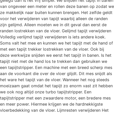
gelegd dan is het vrij simpel. We snijden het tapijt in banen
van ongeveer een meter en rollen deze banen op zodat we
ze makkelijk naar buiten kunnen brengen. Het zelfde geldt
voor het verwijderen van tapijt waarbij alleen de randen
zijn gelijmd. Alleen moeten we in dit geval dan eerst de
randen lostrekken van de vloer. Gelijmd tapijt verwijderen
Volledig verlijmd tapijt verwijderen is iets andere koek.
Soms valt het mee en kunnen we het tapijt met de hand of
met een tapijt trekker lostrekken van de vloer. Ook bij
deze werkwijze snijden we eerst het tapijt in banen. Is het
tapijt niet met de hand los te trekken dan gebruiken we
een tapijtstripper. Een machine met een breed scherp mes
aan de voorkant die over de vloer glijdt. Dit mes snijdt als
het ware het tapijt van de vloer. Wanneer het nog steeds
moeizaam gaat omdat het tapijt zo enorm vast zit hebben
we ook nog altijd onze turbo tapijtstripper. Een
tapijtstripper met een zwaardere motor, een bredere mes
en meer power. Hiermee krijgen we de hardnekkigste
vloerbedekking van de vloer. Lijmresten verwijderen Het