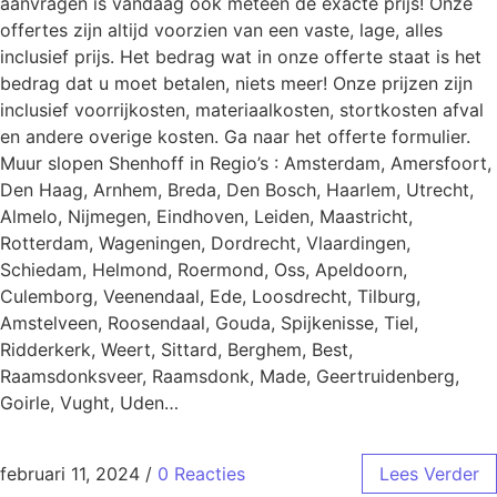
aanvragen is vandaag ook meteen de exacte prijs! Onze
offertes zijn altijd voorzien van een vaste, lage, alles
inclusief prijs. Het bedrag wat in onze offerte staat is het
bedrag dat u moet betalen, niets meer! Onze prijzen zijn
inclusief voorrijkosten, materiaalkosten, stortkosten afval
en andere overige kosten. Ga naar het offerte formulier.
Muur slopen Shenhoff in Regio’s : Amsterdam, Amersfoort,
Den Haag, Arnhem, Breda, Den Bosch, Haarlem, Utrecht,
Almelo, Nijmegen, Eindhoven, Leiden, Maastricht,
Rotterdam, Wageningen, Dordrecht, Vlaardingen,
Schiedam, Helmond, Roermond, Oss, Apeldoorn,
Culemborg, Veenendaal, Ede, Loosdrecht, Tilburg,
Amstelveen, Roosendaal, Gouda, Spijkenisse, Tiel,
Ridderkerk, Weert, Sittard, Berghem, Best,
Raamsdonksveer, Raamsdonk, Made, Geertruidenberg,
Goirle, Vught, Uden…
februari 11, 2024
/
0 Reacties
Lees Verder