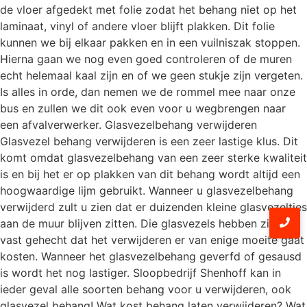
de vloer afgedekt met folie zodat het behang niet op het
laminaat, vinyl of andere vloer blijft plakken. Dit folie
kunnen we bij elkaar pakken en in een vuilniszak stoppen.
Hierna gaan we nog even goed controleren of de muren
echt helemaal kaal zijn en of we geen stukje zijn vergeten.
Is alles in orde, dan nemen we de rommel mee naar onze
bus en zullen we dit ook even voor u wegbrengen naar
een afvalverwerker. Glasvezelbehang verwijderen
Glasvezel behang verwijderen is een zeer lastige klus. Dit
komt omdat glasvezelbehang van een zeer sterke kwaliteit
is en bij het er op plakken van dit behang wordt altijd een
hoogwaardige lijm gebruikt. Wanneer u glasvezelbehang
verwijderd zult u zien dat er duizenden kleine glasvezeltjes
aan de muur blijven zitten. Die glasvezels hebben zich zo
vast gehecht dat het verwijderen er van enige moeite gaat
kosten. Wanneer het glasvezelbehang geverfd of gesausd
is wordt het nog lastiger. Sloopbedrijf Shenhoff kan in
ieder geval alle soorten behang voor u verwijderen, ook
glasvezel behang! Wat kost behang laten verwijderen? Wat