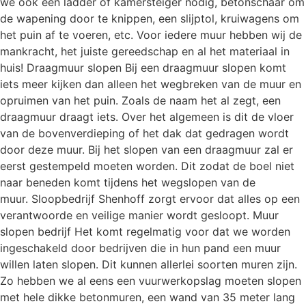
we ook een ladder of kamersteiger nodig, betonschaar om
de wapening door te knippen, een slijptol, kruiwagens om
het puin af te voeren, etc. Voor iedere muur hebben wij de
mankracht, het juiste gereedschap en al het materiaal in
huis! Draagmuur slopen Bij een draagmuur slopen komt
iets meer kijken dan alleen het wegbreken van de muur en
opruimen van het puin. Zoals de naam het al zegt, een
draagmuur draagt iets. Over het algemeen is dit de vloer
van de bovenverdieping of het dak dat gedragen wordt
door deze muur. Bij het slopen van een draagmuur zal er
eerst gestempeld moeten worden. Dit zodat de boel niet
naar beneden komt tijdens het wegslopen van de
muur. Sloopbedrijf Shenhoff zorgt ervoor dat alles op een
verantwoorde en veilige manier wordt gesloopt. Muur
slopen bedrijf Het komt regelmatig voor dat we worden
ingeschakeld door bedrijven die in hun pand een muur
willen laten slopen. Dit kunnen allerlei soorten muren zijn.
Zo hebben we al eens een vuurwerkopslag moeten slopen
met hele dikke betonmuren, een wand van 35 meter lang